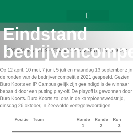
Eindstand
Golfschool Heelsum
bedrijvencompe
Op 12 april, 10 mei, 7 juni, 5 juli en maandag 13 september zijn
de ronden van de bedrijvencompetitie 2021 gespeeld. Gezien
Buro Koorts en IP Campus gelijk zijn geeindigd is de winnaar
bepaald door een putting play-off. De playoff is gewonnen door
Buro Koorts. Buro Koorts zal ons in de kampioenswedstrijd,
dinsdag 26 oktober, in Zeewolde vertegenwoordigen.
Positie
Team
Ronde
Ronde
Ronde
1
2
3