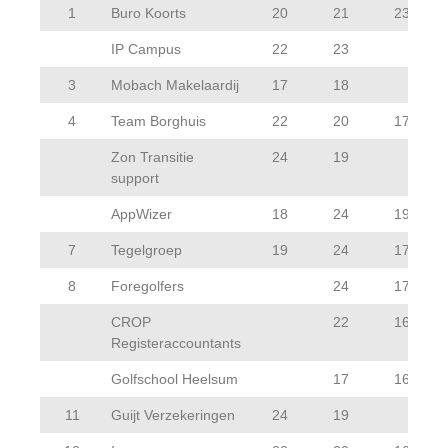
1
Buro Koorts
20
21
23
IP Campus
22
23
3
Mobach Makelaardij
17
18
4
Team Borghuis
22
20
17
Zon Transitie
24
19
support
AppWizer
18
24
19
7
Tegelgroep
19
24
17
8
Foregolfers
24
17
CROP
22
16
Registeraccountants
Golfschool Heelsum
17
16
11
Guijt Verzekeringen
24
19