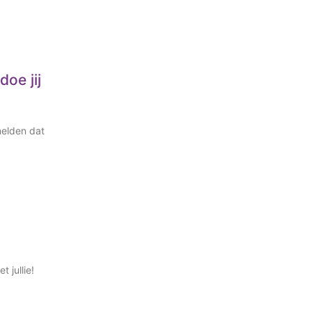
oe jij
melden dat
 jullie!