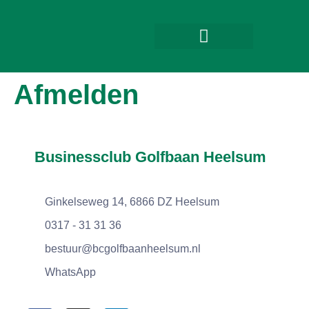
Golfschool Heelsum
Afmelden
Businessclub Golfbaan Heelsum
Ginkelseweg 14, 6866 DZ Heelsum
0317 - 31 31 36
bestuur@bcgolfbaanheelsum.nl
WhatsApp